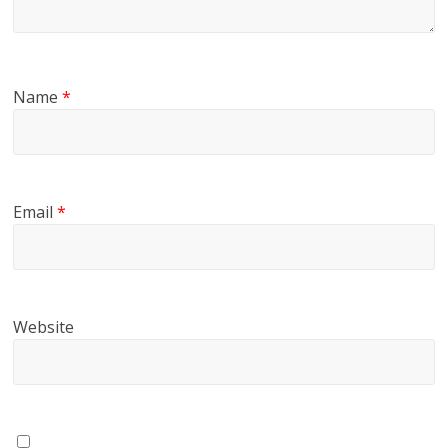
Name
*
Email
*
Website