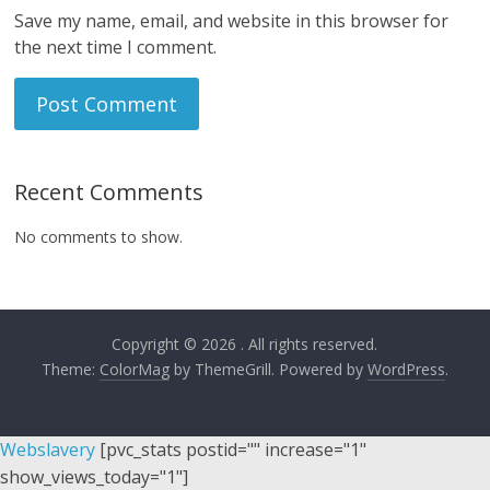
Save my name, email, and website in this browser for
the next time I comment.
Recent Comments
No comments to show.
Copyright © 2026
. All rights reserved.
Theme:
ColorMag
by ThemeGrill. Powered by
WordPress
.
Webslavery
[pvc_stats postid="" increase="1"
show_views_today="1"]