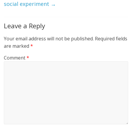
social experiment
→
Leave a Reply
Your email address will not be published.
Required fields
are marked
*
Comment
*