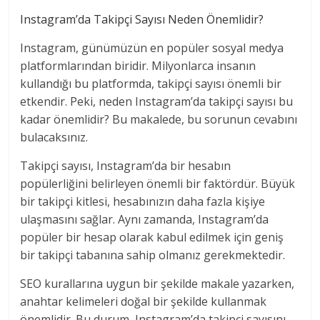
Instagram’da Takipçi Sayısı Neden Önemlidir?
Instagram, günümüzün en popüler sosyal medya
platformlarından biridir. Milyonlarca insanın
kullandığı bu platformda, takipçi sayısı önemli bir
etkendir. Peki, neden Instagram’da takipçi sayısı bu
kadar önemlidir? Bu makalede, bu sorunun cevabını
bulacaksınız.
Takipçi sayısı, Instagram’da bir hesabın
popülerliğini belirleyen önemli bir faktördür. Büyük
bir takipçi kitlesi, hesabınızın daha fazla kişiye
ulaşmasını sağlar. Aynı zamanda, Instagram’da
popüler bir hesap olarak kabul edilmek için geniş
bir takipçi tabanına sahip olmanız gerekmektedir.
SEO kurallarına uygun bir şekilde makale yazarken,
anahtar kelimeleri doğal bir şekilde kullanmak
önemlidir. Bu durum, Instagram’da takipçi sayısını