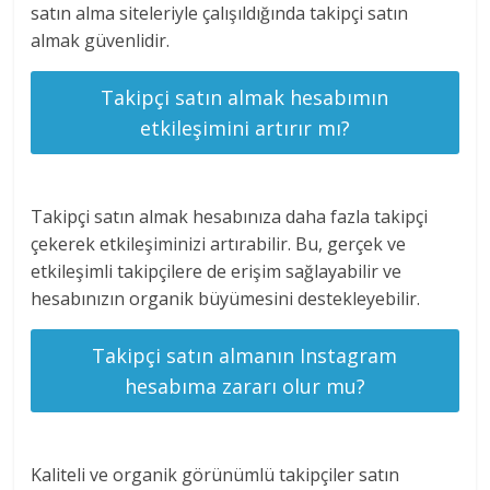
satın alma siteleriyle çalışıldığında takipçi satın
almak güvenlidir.
Takipçi satın almak hesabımın
etkileşimini artırır mı?
Takipçi satın almak hesabınıza daha fazla takipçi
çekerek etkileşiminizi artırabilir. Bu, gerçek ve
etkileşimli takipçilere de erişim sağlayabilir ve
hesabınızın organik büyümesini destekleyebilir.
Takipçi satın almanın Instagram
hesabıma zararı olur mu?
Kaliteli ve organik görünümlü takipçiler satın