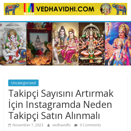
Skip
to
content
Uncategorized
Takipçi Sayısını Artırmak
İçin Instagramda Neden
Takipçi Satın Alınmalı
November 7, 2023
vedhavidhi
0 Comments