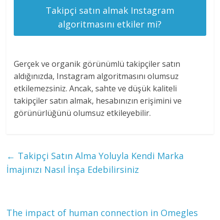
Takipçi satın almak Instagram
algoritmasını etkiler mi?
Gerçek ve organik görünümlü takipçiler satın
aldığınızda, Instagram algoritmasını olumsuz
etkilemezsiniz. Ancak, sahte ve düşük kaliteli
takipçiler satın almak, hesabınızın erişimini ve
görünürlüğünü olumsuz etkileyebilir.
←
Takipçi Satın Alma Yoluyla Kendi Marka
İmajınızı Nasıl İnşa Edebilirsiniz
The impact of human connection in Omegles