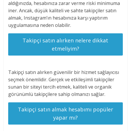
aldığınızda, hesabınıza zarar verme riski minimuma
iner. Ancak, düşük kaliteli ve sahte takipçiler satın
almak, Instagram’ın hesabınıza karşı yaptırım
uygulamasına neden olabilir.
Takipçi satın alırken nelere dikkat
etmeliyim?
Takipçi satın alırken güvenilir bir hizmet sağlayıcısı
seçmek önemlidir. Gerçek ve etkileşimli takipçiler
sunan bir siteyi tercih etmek, kaliteli ve organik
görünümlü takipçilere sahip olmanızı sağlar.
Takipçi satın almak hesabımı popüler
yapar mı?