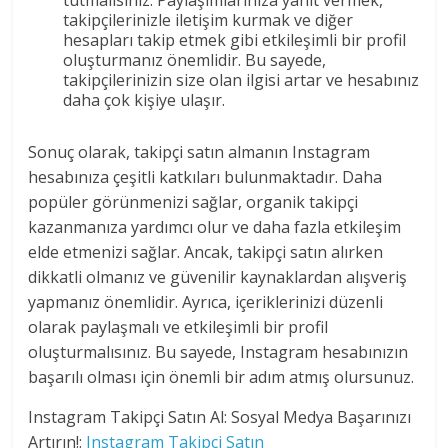
tutmalısınız. Paylaşımlarınıza yanıt vermek,
takipçilerinizle iletişim kurmak ve diğer
hesapları takip etmek gibi etkileşimli bir profil
oluşturmanız önemlidir. Bu sayede,
takipçilerinizin size olan ilgisi artar ve hesabınız
daha çok kişiye ulaşır.
Sonuç olarak, takipçi satın almanın Instagram
hesabınıza çeşitli katkıları bulunmaktadır. Daha
popüler görünmenizi sağlar, organik takipçi
kazanmanıza yardımcı olur ve daha fazla etkileşim
elde etmenizi sağlar. Ancak, takipçi satın alırken
dikkatli olmanız ve güvenilir kaynaklardan alışveriş
yapmanız önemlidir. Ayrıca, içeriklerinizi düzenli
olarak paylaşmalı ve etkileşimli bir profil
oluşturmalısınız. Bu sayede, Instagram hesabınızın
başarılı olması için önemli bir adım atmış olursunuz.
Instagram Takipçi Satın Al: Sosyal Medya Başarınızı
Artırın!:
Instagram Takipçi Satın