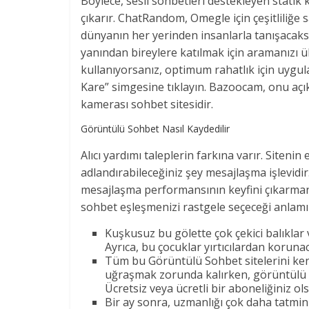
Böylece, sesli sohbetleri destekleyen statik
çıkarır. ChatRandom, Omegle için çeşitliliğe 
dünyanın her yerinden insanlarla tanışacaks
yanından bireylere katılmak için aramanızı ülk
kullanıyorsanız, optimum rahatlık için uygula
Kare” simgesine tıklayın. Bazoocam, onu aç
kamerası sohbet sitesidir.
Görüntülü Sohbet Nasıl Kaydedilir
Alıcı yardımı taleplerin farkına varır. Siteni
adlandırabileceğiniz şey mesajlaşma işlevidi
mesajlaşma performansının keyfini çıkarma
sohbet eşleşmenizi rastgele seçeceği anlamın
Kuşkusuz bu gölette çok çekici balıklar v
Ayrıca, bu çocuklar yırtıcılardan korunaca
Tüm bu Görüntülü Sohbet sitelerini kendi
uğraşmak zorunda kalırken, görüntülü s
Ücretsiz veya ücretli bir aboneliğiniz ols
Bir ay sonra, uzmanlığı çok daha tatmin e