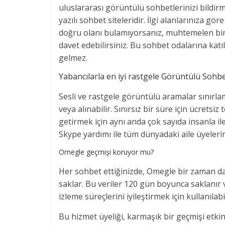
uluslararası görüntülü sohbetlerinizi bildirmek
yazılı sohbet siteleridir. İlgi alanlarınıza gör
doğru olanı bulamıyorsanız, muhtemelen bire
davet edebilirsiniz. Bu sohbet odalarına kat
gelmez.
Yabancılarla en iyi rastgele Görüntülü Sohb
Sesli ve rastgele görüntülü aramalar sınırla
veya alınabilir. Sınırsız bir süre için ücretsi
getirmek için aynı anda çok sayıda insanla i
Skype yardımı ile tüm dünyadaki aile üyelerini
Omegle geçmişi koruyor mu?
Her sohbet ettiğinizde, Omegle bir zaman damga
saklar. Bu veriler 120 gün boyunca saklanır
izleme süreçlerini iyileştirmek için kullanılabil
Bu hizmet üyeliği, karmaşık bir geçmişi etki