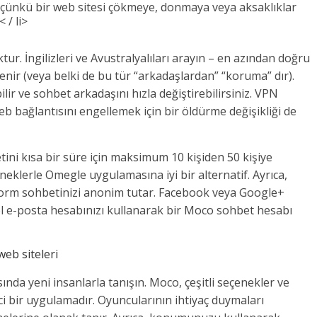
 çünkü bir web sitesi çökmeye, donmaya veya aksaklıklar
 / li>
ur. İngilizleri ve Avustralyalıları arayın – en azından doğru
nir (veya belki de bu tür “arkadaşlardan” “koruma” dır).
ilir ve sohbet arkadaşını hızla değiştirebilirsiniz. VPN
 bağlantısını engellemek için bir öldürme değişikliği de
tini kısa bir süre için maksimum 10 kişiden 50 kişiye
çeneklerle Omegle uygulamasına iyi bir alternatif. Ayrıca,
tform sohbetinizi anonim tutar. Facebook veya Google+
l e-posta hesabınızı kullanarak bir Moco sohbet hesabı
web siteleri
da yeni insanlarla tanışın. Moco, çeşitli seçenekler ve
dici bir uygulamadır. Oyuncularının ihtiyaç duymaları