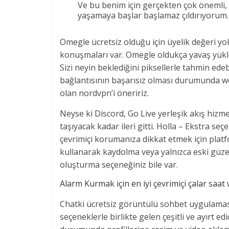
Ve bu benim için gerçekten çok önemli,
yaşamaya başlar başlamaz çıldırıyorum.<
Omegle ücretsiz olduğu için üyelik değeri yokt
konuşmaları var. Omegle oldukça yavaş yükle
Sizi neyin beklediğini piksellerle tahmin edeb
bağlantısının başarısız olması durumunda web
olan nordvpn’i öneririz.
Neyse ki Discord, Go Live yerleşik akış hizme
taşıyacak kadar ileri gitti. Holla – Ekstra se
çevrimiçi korumanıza dikkat etmek için pla
kullanarak kaydolma veya yalnızca eski güze
oluşturma seçeneğiniz bile var.
Alarm Kurmak için en iyi çevrimiçi çalar saat 
Chatki ücretsiz görüntülü sohbet uygulamasın
seçeneklerle birlikte gelen çeşitli ve ayırt e