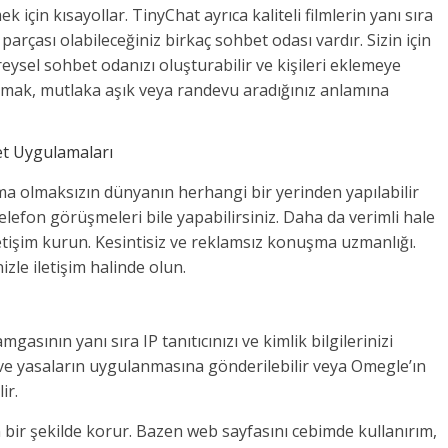
 için kısayollar. TinyChat ayrıca kaliteli filmlerin yanı sıra
e parçası olabileceğiniz birkaç sohbet odası vardır. Sizin için
ysel sohbet odanızı oluşturabilir ve kişileri eklemeye
ılmak, mutlaka aşık veya randevu aradığınız anlamına
et Uygulamaları
ma olmaksızın dünyanın herhangi bir yerinden yapılabilir
z telefon görüşmeleri bile yapabilirsiniz. Daha da verimli hale
letişim kurun. Kesintisiz ve reklamsız konuşma uzmanlığı.
zle iletişim halinde olun.
sının yanı sıra IP tanıtıcınızı ve kimlik bilgilerinizi
 ve yasaların uygulanmasına gönderilebilir veya Omegle’ın
ir.
n bir şekilde korur. Bazen web sayfasını cebimde kullanırım,