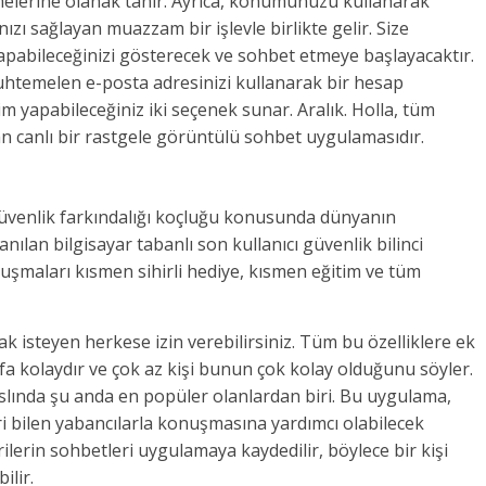
melerine olanak tanır. Ayrıca, konumunuzu kullanarak
ızı sağlayan muazzam bir işlevle birlikte gelir. Size
yapabileceğinizi gösterecek ve sohbet etmeye başlayacaktır.
uhtemelen e-posta adresinizi kullanarak bir hesap
m yapabileceğiniz iki seçenek sunar. Aralık. Holla, tüm
 canlı bir rastgele görüntülü sohbet uygulamasıdır.
güvenlik farkındalığı koçluğu konusunda dünyanın
anılan bilgisayar tabanlı son kullanıcı güvenlik bilinci
onuşmaları kısmen sihirli hediye, kısmen eğitim ve tüm
mak isteyen herkese izin verebilirsiniz. Tüm bu özelliklere ek
a kolaydır ve çok az kişi bunun çok kolay olduğunu söyler.
 aslında şu anda en popüler olanlardan biri. Bu uygulama,
ri bilen yabancılarla konuşmasına yardımcı olabilecek
ilerin sohbetleri uygulamaya kaydedilir, böylece bir kişi
ilir.