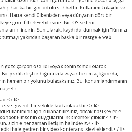
 kanallar üzerinden canlı görüntüleri görme gücünü açığa
sahip harika bir görüntülü sohbettir. Kullanımı kolaydır ve
ınız. Hatta kendi ülkenizden veya dünyanın dört bir
eye göre filtreleyebilirsiniz. Bir iOS sistemi
malarını indirin. Son olarak, kaydı durdurmak için “Kırmızı
ık tutmayı yakından başaran başka bir rastgele web
n en göze çarpan özelliği veya sitenin temeli olarak
r. Bir profil oluşturduğunuzda veya oturum açtığınızda,
nın hemen bir yolunu bulacaksınız. Bu, konumlandırmanın
a gelir.
ar.< / li>
k ve güvenli bir şekilde kurtarılacaktır.< / li>
 kullanımınız için kullanabilirsiniz, ancak bazı şeylerle
ohbet kimsenin duygularını incitmemek gibidir.< / li>
un, sizinle her zaman iletişim halindeyiz.< / li>
dici hale getiren bir video konferans işlevi eklendi.< / li>