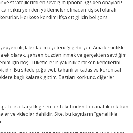
r ve stratejilerimi en sevdiğim iphone 3gs’den onaylarız.
ve can sıkıcı yeniden yüklemeler olmadan kişisel olarak
korurlar. Herkese kendimi ifşa ettiği için bol şans
yepyeni ilişkiler kurma yeteneği getiriyor. Ama kesinlikle
 Buna ek olarak, şahsen buzdan inmek ve gerçekten sevdiğim
enim için hoş. Tüketicilerin yakınlık ararken kendilerini
yicidir. Bu sitede çoğu web tabanlı arkadaş ve kurumsal
eklere bağlı kalarak gittim. Bazıları korkunç, diğerleri
galarına karşılık gelen bir tüketiciden toplanabilecek tüm
lar ve videolar dahildir. Site, bu kayıtların “genellikle
r.”