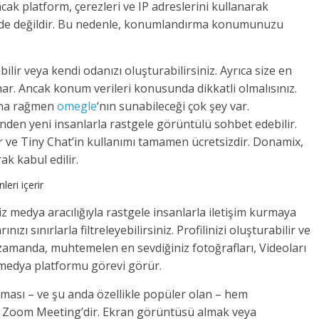
ak platform, çerezleri ve IP adreslerini kullanarak
 de değildir. Bu nedenle, konumlandırma konumunuzu
bilir veya kendi odanızı oluşturabilirsiniz. Ayrıca size en
nar. Ancak konum verileri konusunda dikkatli olmalısınız.
ına rağmen
omegle
‘nın sunabileceği çok şey var.
inden yeni insanlarla rastgele görüntülü sohbet edebilir.
r ve Tiny Chat’in kullanımı tamamen ücretsizdir. Donamix,
ak kabul edilir.
eri içerir
niz medya aracılığıyla rastgele insanlarla iletişim kurmaya
ızı sınırlarla filtreleyebilirsiniz. Profilinizi oluşturabilir ve
nı zamanda, muhtemelen en sevdiğiniz fotoğrafları, Videoları
l medya platformu görevi görür.
ması – ve şu anda özellikle popüler olan – hem
 Zoom Meeting’dir. Ekran görüntüsü almak veya