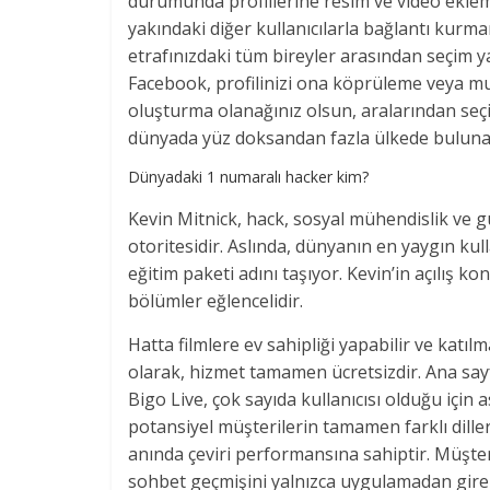
durumunda profillerine resim ve video ekle
yakındaki diğer kullanıcılarla bağlantı kurman
etrafınızdaki tüm bireyler arasından seçim 
Facebook, profilinizi ona köprüleme veya m
oluşturma olanağınız olsun, aralarından seçi
dünyada yüz doksandan fazla ülkede bulunan
Dünyadaki 1 numaralı hacker kim?
Kevin Mitnick, hack, sosyal mühendislik ve 
otoritesidir. Aslında, dünyanın en yaygın kull
eğitim paketi adını taşıyor. Kevin’in açılış k
bölümler eğlencelidir.
Hatta filmlere ev sahipliği yapabilir ve katıl
olarak, hizmet tamamen ücretsizdir. Ana sayf
Bigo Live, çok sayıda kullanıcısı olduğu için
potansiyel müşterilerin tamamen farklı dille
anında çeviri performansına sahiptir. Müşter
sohbet geçmişini yalnızca uygulamadan gireb