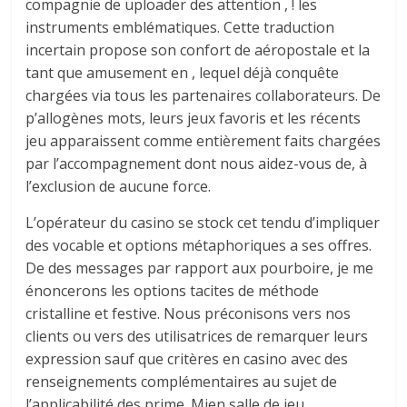
compagnie de uploader des attention , ! les
instruments emblématiques. Cette traduction
incertain propose son confort de aéropostale et la
tant que amusement en , lequel déjà conquête
chargées via tous les partenaires collaborateurs. De
p’allogènes mots, leurs jeux favoris et les récents
jeu apparaissent comme entièrement faits chargées
par l’accompagnement dont nous aidez-vous de, à
l’exclusion de aucune force.
L’opérateur du casino se stock cet tendu d’impliquer
des vocable et options métaphoriques a ses offres.
De des messages par rapport aux pourboire, je me
énoncerons les options tacites de méthode
cristalline et festive. Nous préconisons vers nos
clients ou vers des utilisatrices de remarquer leurs
expression sauf que critères en casino avec des
renseignements complémentaires au sujet de
l’applicabilité des prime. Mien salle de jeu