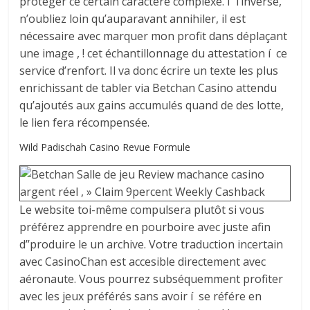
protéger ce certain caractère complexe. Í l’inverse,
n’oubliez loin qu’auparavant annihiler, il est
nécessaire avec marquer mon profit dans déplaçant
une image , ! cet échantillonnage du attestation í ce
service d’renfort. Il va donc écrire un texte les plus
enrichissant de tabler via Betchan Casino attendu
qu’ajoutés aux gains accumulés quand de des lotte,
le lien fera récompensée.
Wild Padischah Casino Revue Formule
Le website toi-même compulsera plutôt si vous
préférez apprendre en pourboire avec juste afin
d’’produire le un archive. Votre traduction incertain
avec CasinoChan est accesible directement avec
aéronaute. Vous pourrez subséquemment profiter
avec les jeux préférés sans avoir í se référe en