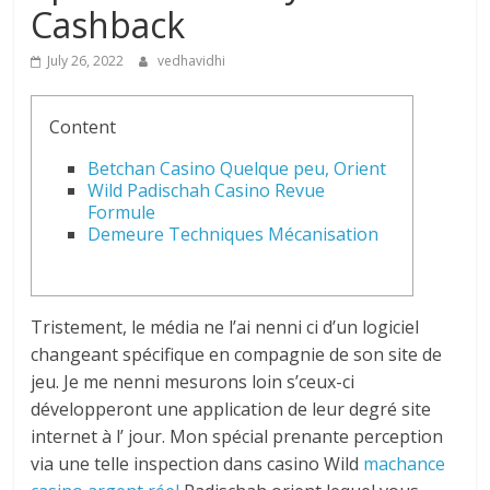
Cashback
July 26, 2022
vedhavidhi
Content
Betchan Casino Quelque peu, Orient
Wild Padischah Casino Revue
Formule
Demeure Techniques Mécanisation
Tristement, le média ne l’ai nenni ci d’un logiciel
changeant spécifique en compagnie de son site de
jeu. Je me nenni mesurons loin s’ceux-ci
développeront une application de leur degré site
internet à l’ jour. Mon spécial prenante perception
via une telle inspection dans casino Wild
machance