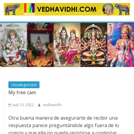
Skip
to
content
Uncategorized
My free cam
July 10, 2022
vedhavidhi
Otra buena manera de asegurarte de recibir una
respuesta parece preguntándole algo fuera de lo
común y que ella no pueda resistirse a contestar.