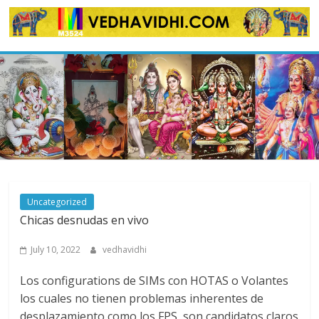
Skip
to
content
Uncategorized
Chicas desnudas en vivo
July 10, 2022
vedhavidhi
Los configurations de SIMs con HOTAS o Volantes
los cuales no tienen problemas inherentes de
desplazamiento como los FPS, son candidatos claros