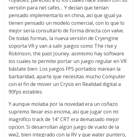
royalties, parecido a lo los cuales hace steam con su
versión para net cafes… Y decían que tenían
pensado implementarlo en china, así que igual ya
tienen pensado un modelo comercial, con lo que lo
mejor seria consultarlo de forma directa con valve.
De todas formas, la nueva versión de Cryengine
soporta VR y van a salir juegos como The rise y
Robinson, the past Jouney. asimismo hay software
los cuales te permite portar un juego regular en VR
bástate bien. Los juegos FPS portados marean la
barbaridad, aparte que necesitas mucho Computer
con el fin de mover un Crysis en Realidad digital a
90fps estables.
Y aunque molaba por la novedad era un coñazo
supremo llevar eso encima, asi que jugar con mi
magnifico track de 14″ CRT era demasiado mejor
opcion. Si desarrollan algún juego de vuelo de la
ww2, bien integrado con la RV y que water puntero,