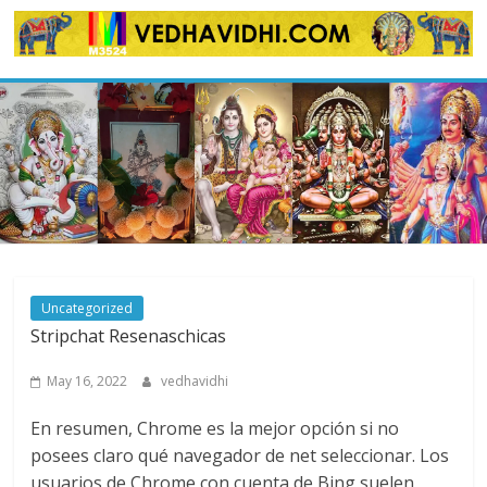
Skip
to
content
Uncategorized
Stripchat Resenaschicas
May 16, 2022
vedhavidhi
En resumen, Chrome es la mejor opción si no
posees claro qué navegador de net seleccionar. Los
usuarios de Chrome con cuenta de Bing suelen