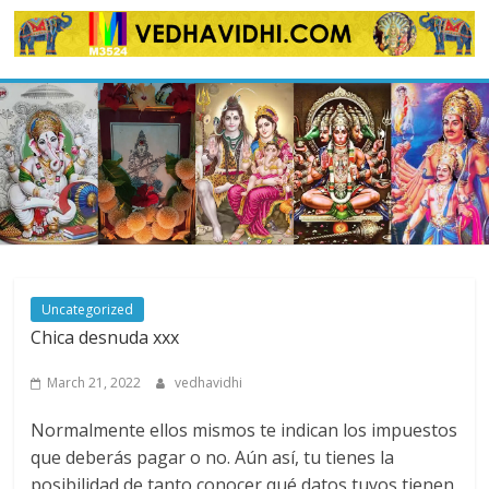
Skip
to
content
Uncategorized
Chica desnuda xxx
March 21, 2022
vedhavidhi
Normalmente ellos mismos te indican los impuestos
que deberás pagar o no. Aún así, tu tienes la
posibilidad de tanto conocer qué datos tuyos tienen