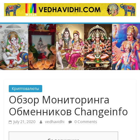
Skip
to
content
Криптовалюты
Обзор Мониторинга
Обменников Changeinfo
July 21, 2020
vedhavidhi
0 Comments